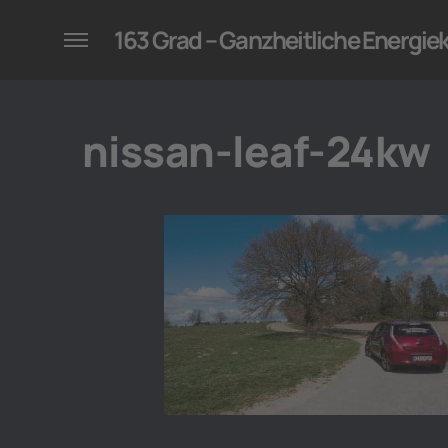
konzepte für Unternehmen
163 Grad – Ganzheitliche Energi
nissan-leaf-24kw