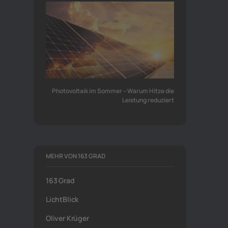
Photovoltaik im Sommer – Warum Hitze die
Leistung reduziert
MEHR VON 163 GRAD
163 Grad
LichtBlick
Oliver Krüger