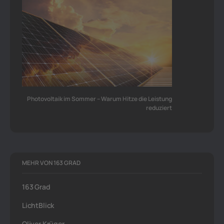
Photovoltaik im Sommer – Warum Hitze die Leistung
reduziert
MEHR VON 163 GRAD
163 Grad
LichtBlick
Oliver Krüger