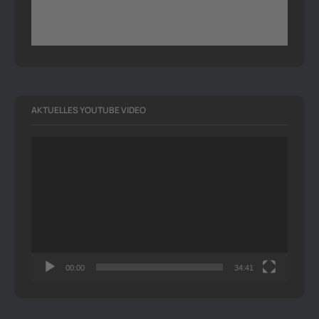
AKTUELLES YOUTUBE VIDEO
Video-
Player
00:00
34:41