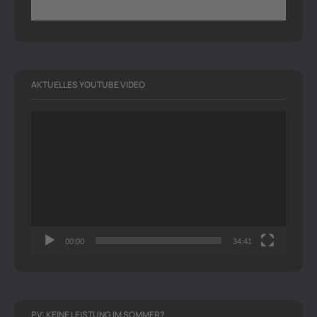
AKTUELLES YOUTUBE VIDEO
Video-
Player
00:00
34:41
PV: KEINE LEISTUNG IM SOMMER?