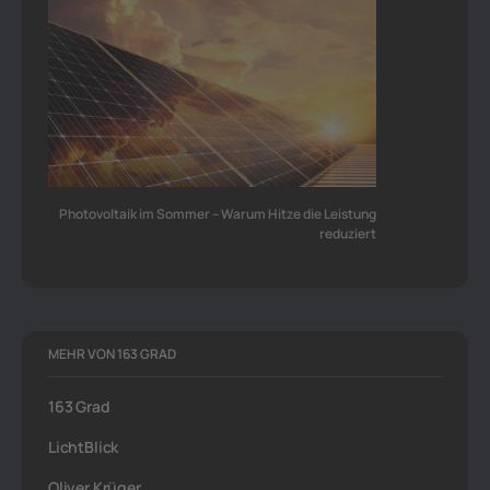
Photovoltaik im Sommer – Warum Hitze die Leistung
reduziert
MEHR VON 163 GRAD
163 Grad
LichtBlick
Oliver Krüger