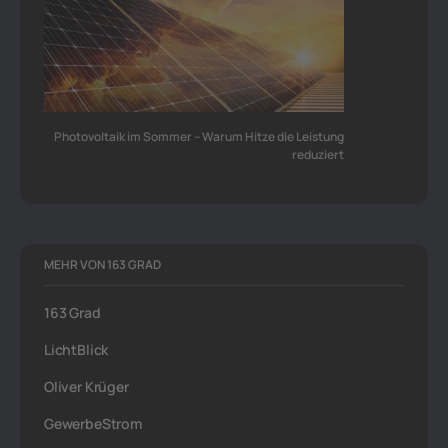
Photovoltaik im Sommer – Warum Hitze die Leistung
reduziert
MEHR VON 163 GRAD
163 Grad
LichtBlick
Oliver Krüger
GewerbeStrom