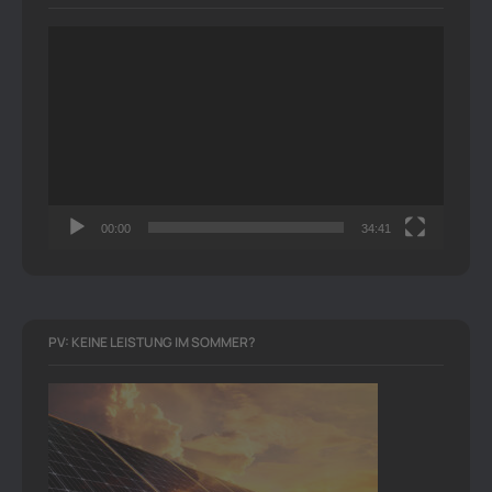
Video-
Player
00:00
34:41
PV: KEINE LEISTUNG IM SOMMER?