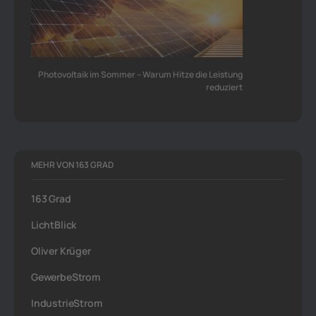
Photovoltaik im Sommer – Warum Hitze die Leistung
reduziert
MEHR VON 163 GRAD
163 Grad
LichtBlick
Oliver Krüger
GewerbeStrom
IndustrieStrom