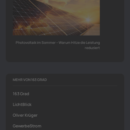
Photovoltaik im Sommer – Warum Hitze die Leistung
reduziert
MEHR VON 163 GRAD
163 Grad
LichtBlick
Oliver Krüger
GewerbeStrom