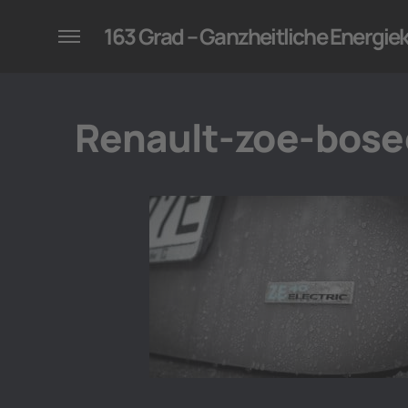
konzepte für Unternehmen
163 Grad – Ganzheitliche Energi
Renault-zoe-bose