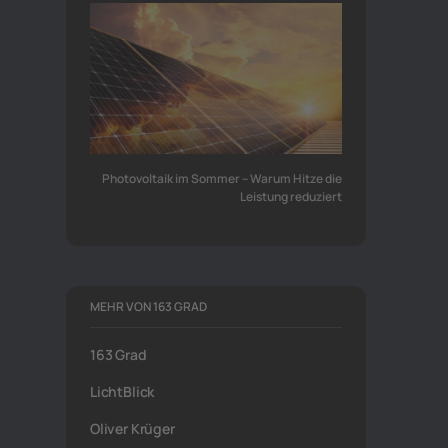
Photovoltaik im Sommer – Warum Hitze die
Leistung reduziert
MEHR VON 163 GRAD
163 Grad
LichtBlick
Oliver Krüger