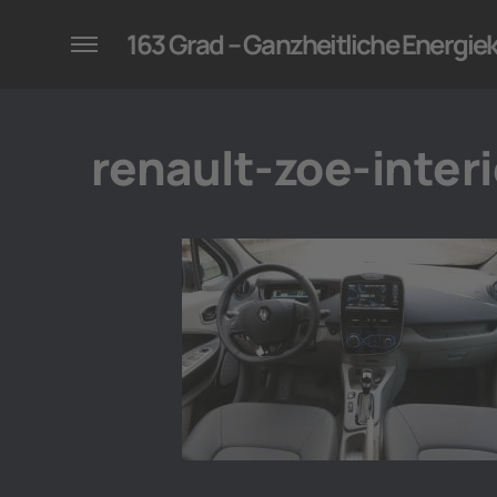
konzepte für Unternehmen
163 Grad – Ganzheitliche Energi
renault-zoe-inter