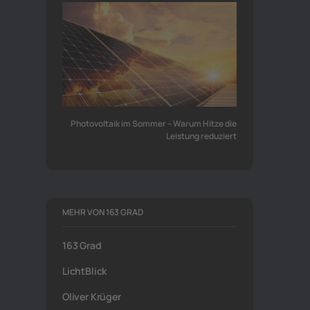
Photovoltaik im Sommer – Warum Hitze die
Leistung reduziert
MEHR VON 163 GRAD
163 Grad
LichtBlick
Oliver Krüger