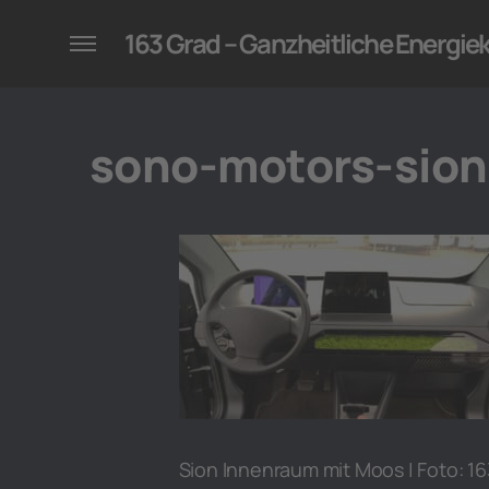
konzepte für Unternehmen
163 Grad – Ganzheitliche Energi
sono-motors-sio
Sion Innenraum mit Moos | Foto: 1