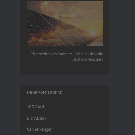
Photovoltaik im Sommer – Warum Hitze die
Leistung reduziert
MEHR VON 163 GRAD
163 Grad
LichtBlick
Oliver Krüger