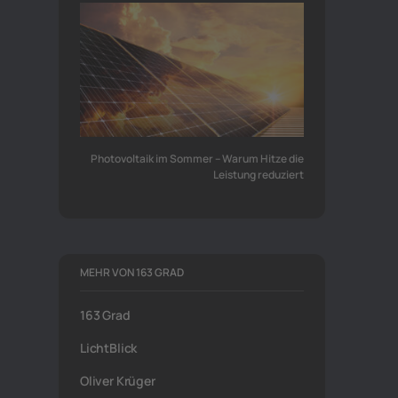
Photovoltaik im Sommer – Warum Hitze die
Leistung reduziert
MEHR VON 163 GRAD
163 Grad
LichtBlick
Oliver Krüger