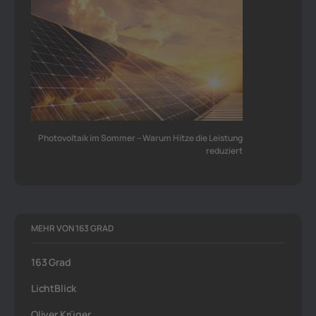
Photovoltaik im Sommer – Warum Hitze die Leistung
reduziert
MEHR VON 163 GRAD
163 Grad
LichtBlick
Oliver Krüger