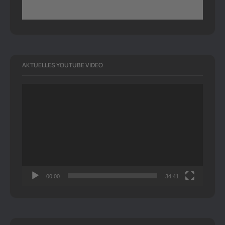
AKTUELLES YOUTUBE VIDEO
Video-
Player
00:00
34:41