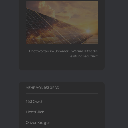
Photovoltaik im Sommer – Warum Hitze die
Leistung reduziert
MEHR VON 163 GRAD
163 Grad
LichtBlick
Oliver Krüger