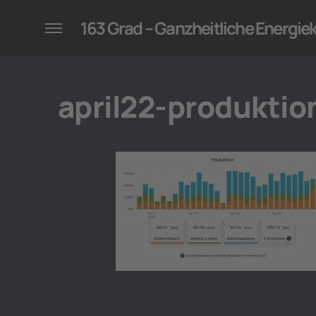
konzepte für Unternehmen
163 Grad – Ganzheitliche Energi
april22-produktio