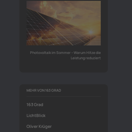
Photovoltaik im Sommer – Warum Hitze die
Leistung reduziert
MEHR VON 163 GRAD
163 Grad
LichtBlick
Oliver Krüger