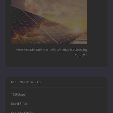
Photovoltaik im Sommer – Warum Hitze die Leistung
reduziert
MEHR VON 163 GRAD
163 Grad
LichtBlick
Oliver Krüger