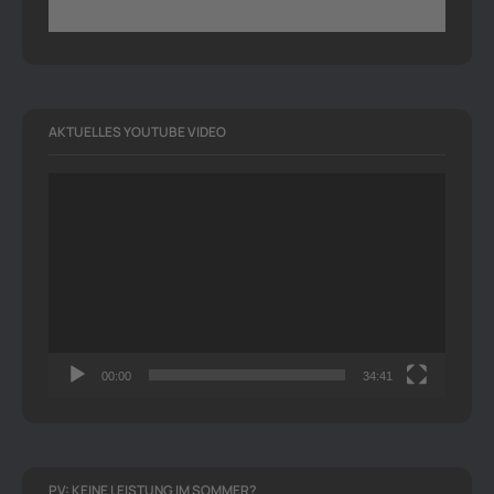
AKTUELLES YOUTUBE VIDEO
Video-
Player
00:00
34:41
PV: KEINE LEISTUNG IM SOMMER?