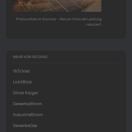
Photovoltaik im Sommer – Warum Hitze die Leistung
reduziert
MEHR VON 163 GRAD
163 Grad
LichtBlick
Oliver Krüger
GewerbeStrom
IndustrieStrom
GewerbeGas