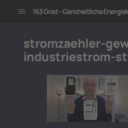
konzepte für Unternehmen
163 Grad – Ganzheitliche Energi
stromzaehler-ge
industriestrom-s