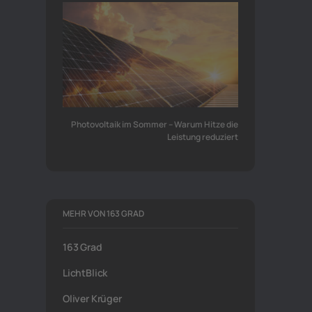
Photovoltaik im Sommer – Warum Hitze die
Leistung reduziert
MEHR VON 163 GRAD
163 Grad
LichtBlick
Oliver Krüger