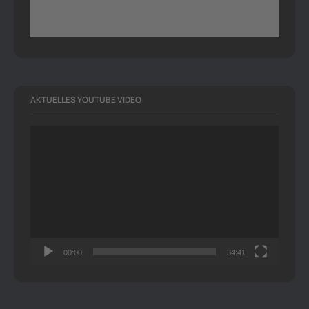
AKTUELLES YOUTUBE VIDEO
Video-
Player
00:00
34:41