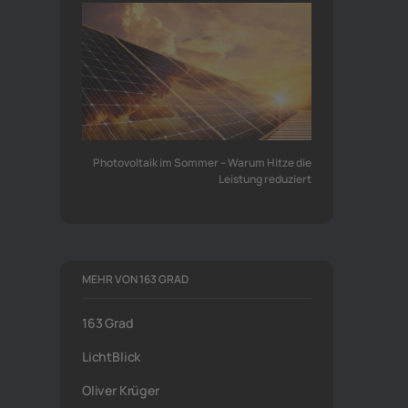
Photovoltaik im Sommer – Warum Hitze die
Leistung reduziert
MEHR VON 163 GRAD
163 Grad
LichtBlick
Oliver Krüger