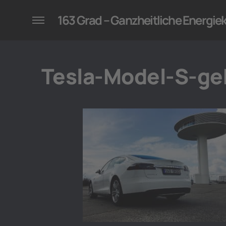
konzepte für Unternehmen
163 Grad – Ganzheitliche Energi
Tesla-Model-S-ge