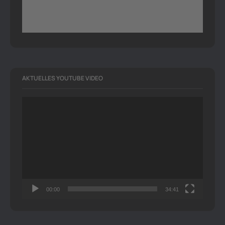
AKTUELLES YOUTUBE VIDEO
Video-
Player
00:00
34:41