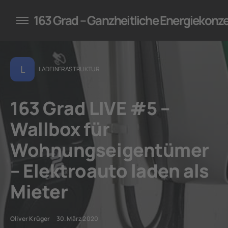
konzepte für Unternehmen
163 Grad – Ganzheitliche Energiekonz
L
LADEINFRASTRUKTUR
163 Grad LIVE #5 –
Wallbox für
Wohnungseigentümer
– Elektroauto laden als
Mieter
Oliver Krüger
30. März 2020