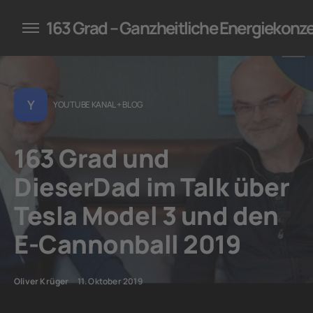
konzepte für Unternehmen
163 Grad – Ganzheitliche Energiekonz
Y
YOUTUBE KANAL + BLOG
163 Grad und
DieserDad im Talk über
Tesla Model 3 und den
E-Cannonball 2019
Oliver Krüger
11. Oktober 2019