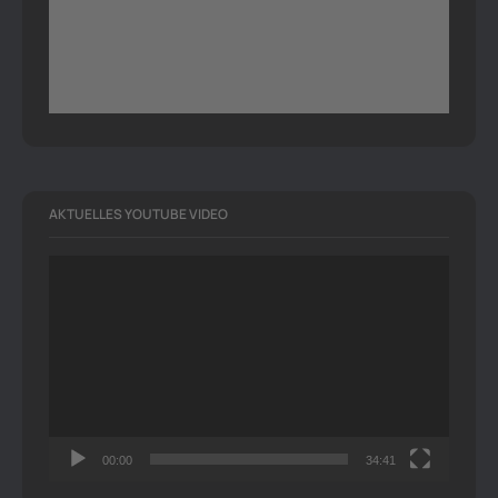
AKTUELLES YOUTUBE VIDEO
Video-
Player
00:00
34:41