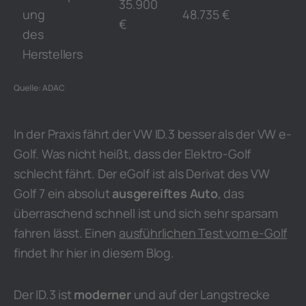
35.900
ung
48.735 €
€
des
Herstellers
Quelle: ADAC
In der Praxis fährt der VW ID.3 besser als der VW e-
Golf. Was nicht heißt, dass der Elektro-Golf
schlecht fährt. Der eGolf ist als Derivat des VW
Golf 7 ein absolut
ausgereiftes Auto
, das
überraschend schnell ist und sich sehr sparsam
fahren lässt. Einen
ausführlichen Test vom e-Golf
findet Ihr hier in diesem Blog.
Der ID.3 ist
moderner
und auf der Langstrecke