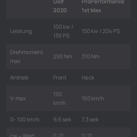
Golf
ProPerformance
2020
1st Max
100 kw /
Leistung
150 kw / 204 PS
136 PS
Drehmoment
290 Nm
310 Nm
max
Antrieb
Front
Heck
150
V-max
160 km/h
km/h
0- 100 km/h
9,6 sek
7,3 sek
cw – Wert
0,27
0,27