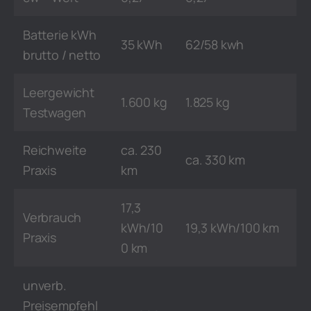
Batterie kWh
35 kWh
62/58 kwh
brutto / netto
Leergewicht
1.600 kg
1.825 kg
Testwagen
Reichweite
ca. 230
ca. 330 km
Praxis
km
17,3
Verbrauch
kWh/10
19,3 kWh/100 km
Praxis
0 km
unverb.
Preisempfehl