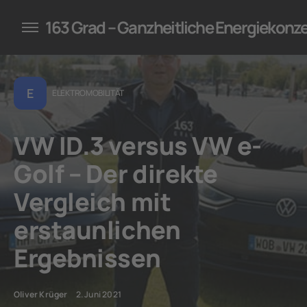
konzepte für Unternehmen
163 Grad – Ganzheitliche Energiekonz
E
ELEKTROMOBILITÄT
VW ID.3 versus VW e-
Golf – Der direkte
Vergleich mit
erstaunlichen
Ergebnissen
Oliver Krüger
2. Juni 2021