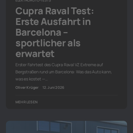
ELEKTROAUTO-TESTS
Cupra Raval Test:
Erste Ausfahrt in
Barcelona –
sportlicher als
erwartet
Erster Fahrtest des Cupra Raval VZ Extreme auf
Bergstraßen rund um Barcelona: Was das Auto kann,
was es kostet —…
Oliver Krüger
12. Juni 2026
MEHR LESEN