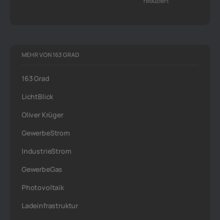
reduziert
MEHR VON 163 GRAD
163 Grad
LichtBlick
Oliver Krüger
GewerbeStrom
IndustrieStrom
GewerbeGas
Photovoltaik
Ladeinfrastruktur