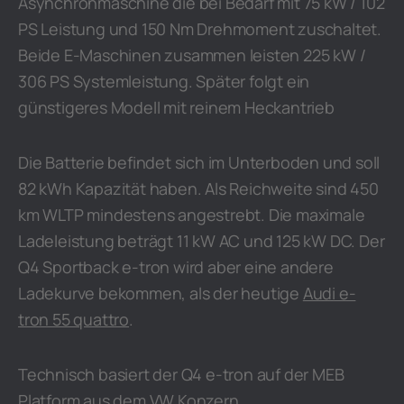
Asynchronmaschine die bei Bedarf mit 75 kW / 102
PS Leistung und 150 Nm Drehmoment zuschaltet.
Beide E-Maschinen zusammen leisten 225 kW /
306 PS Systemleistung. Später folgt ein
günstigeres Modell mit reinem Heckantrieb
Die Batterie befindet sich im Unterboden und soll
82 kWh Kapazität haben. Als Reichweite sind 450
km WLTP mindestens angestrebt. Die maximale
Ladeleistung beträgt 11 kW AC und 125 kW DC. Der
Q4 Sportback e-tron wird aber eine andere
Ladekurve bekommen, als der heutige
Audi e-
tron 55 quattro
.
Technisch basiert der Q4 e-tron auf der MEB
Platform aus dem VW Konzern.