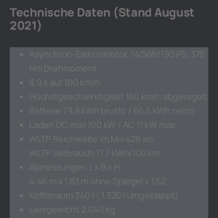
Technische Daten (Stand August
2021)
Asynchron-Elektromotor, 140kW/190 PS, 375
Nm Drehmoment
8,9 s auf 100 km/h
Höchstgeschwindigkeit 160 km/h abgeregelt
Batterie 79,8 kWh brutto / 66,5 kWh netto
Laden DC max 100 kW / AC 11 kW max
WLTP Reichweite im Mix 426 km
WLTP Verbrauch 17,7 kWh/100 km
Abmessungen L x B x H
4,46 m x 1,83 m ohne Spiegel x 1,62
Kofferraum 340 l ( 1.320 l umgeklappt)
Leergewicht 2,040 kg