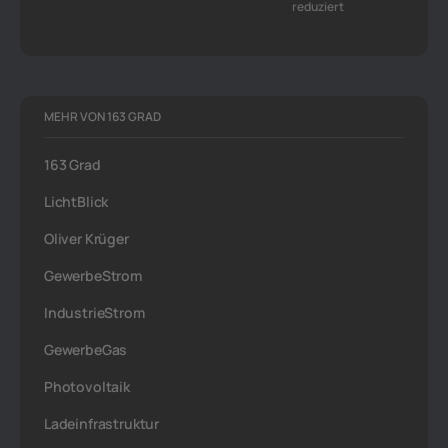
reduziert
MEHR VON 163 GRAD
163 Grad
LichtBlick
Oliver Krüger
GewerbeStrom
IndustrieStrom
GewerbeGas
Photovoltaik
Ladeinfrastruktur