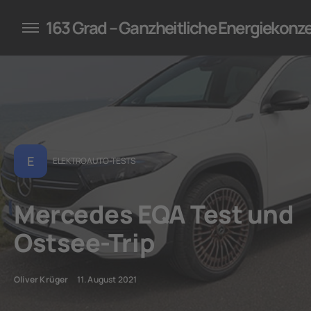
konzepte für Unternehmen
163 Grad – Ganzheitliche Energiekonz
E
ELEKTROAUTO-TESTS
Mercedes EQA Test und
Ostsee-Trip
Oliver Krüger
11. August 2021