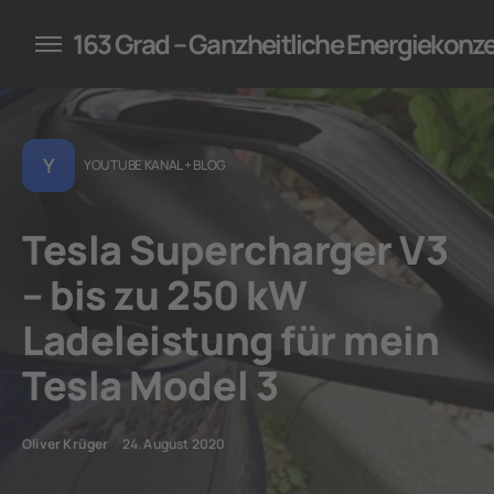
konzepte für Unternehmen
163 Grad – Ganzheitliche Energiekonz
Y
YOUTUBE KANAL + BLOG
Tesla Supercharger V3
– bis zu 250 kW
Ladeleistung für mein
Tesla Model 3
Oliver Krüger
24. August 2020