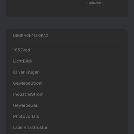
reduziert
MEHR VON 163 GRAD
163 Grad
LichtBlick
Oliver Krüger
GewerbeStrom
IndustrieStrom
GewerbeGas
Photovoltaik
Ladeinfrastruktur