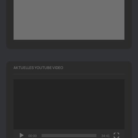
AKTUELLES YOUTUBE VIDEO
Video-
Player
00:00
34:41