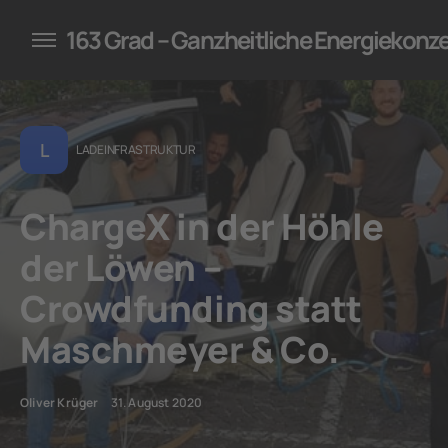
konzepte für Unternehmen
163 Grad – Ganzheitliche Energiekonz
L
LADEINFRASTRUKTUR
ChargeX in der Höhle
der Löwen –
Crowdfunding statt
Maschmeyer & Co.
Oliver Krüger
31. August 2020