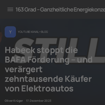
konzepte für Unternehmen
163 Grad – Ganzheitliche Energiekonz
Y
YOUTUBE KANAL + BLOG
Habeck stoppt die
BAFA Förderung – und
verärgert
zehntausende Käufer
von Elektroautos
Oliver Krüger
17. Dezember 2023