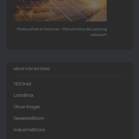
Photovoltaik im Sommer – Warum Hitze die Leistung
reduziert
MEHR VON 163 GRAD
163 Grad
LichtBlick
Oliver Krüger
GewerbeStrom
IndustrieStrom