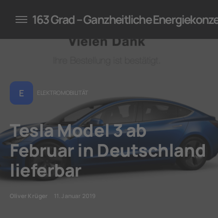
konzepte für Unternehmen
163 Grad – Ganzheitliche Energiekonz
E
ELEKTROMOBILITÄT
Tesla Model 3 ab
Februar in Deutschland
lieferbar
Oliver Krüger
11. Januar 2019