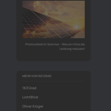
Photovoltaik im Sommer – Warum Hitze die
Leistung reduziert
MEHR VON 163 GRAD
163 Grad
LichtBlick
Oliver Krüger