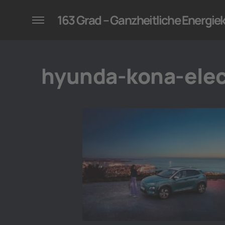
konzepte für Unternehmen
163 Grad – Ganzheitliche Energi
hyunda-kona-elec