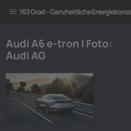
konzepte für Unternehmen
163 Grad – Ganzheitliche Energiekonz
Audi A6 e-tron | Foto:
Audi AG