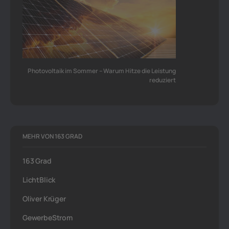
Photovoltaik im Sommer – Warum Hitze die Leistung
reduziert
MEHR VON 163 GRAD
163 Grad
LichtBlick
Oliver Krüger
GewerbeStrom