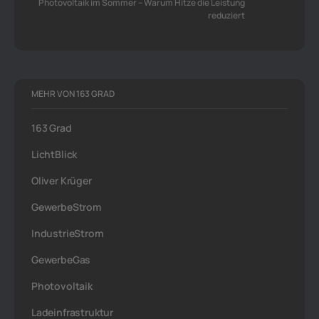
Photovoltaik im Sommer – Warum Hitze die Leistung
reduziert
MEHR VON 163 GRAD
163 Grad
LichtBlick
Oliver Krüger
GewerbeStrom
IndustrieStrom
GewerbeGas
Photovoltaik
Ladeinfrastruktur