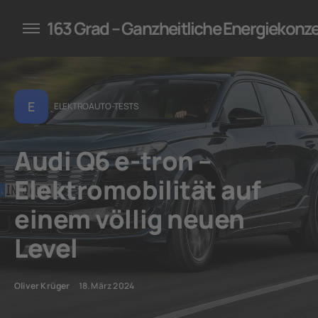
konzepte für Unternehmen
163 Grad – Ganzheitliche Energiekonz
E
ELEKTROAUTO-TESTS
Audi Q6 e-tron –
Elektromobilität auf
einem völlig neuen
Level
Oliver Krüger
18. März 2024