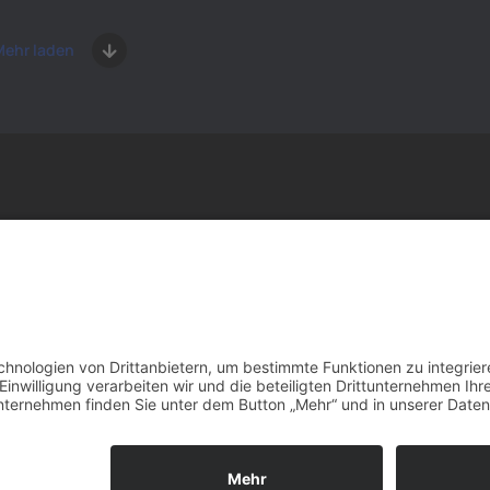
ehr laden
Weitere Links
Impressum
Datenschutz
Oliver Krüger
163 Grad