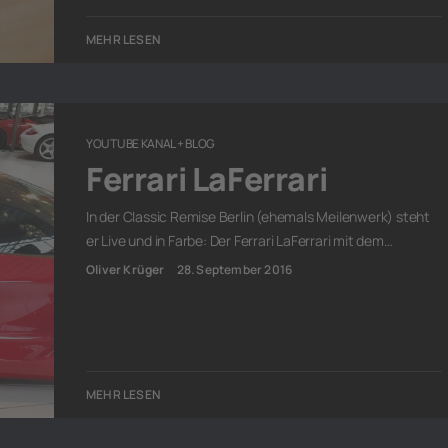
MEHR LESEN
YOUTUBE KANAL + BLOG
Ferrari LaFerrari
In der Classic Remise Berlin (ehemals Meilenwerk) steht
er Live und in Farbe: Der Ferrari LaFerrari mit dem…
Oliver Krüger
28. September 2016
MEHR LESEN