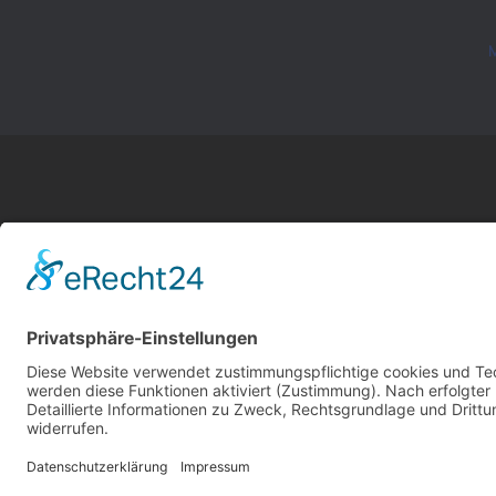
M
163 Grad –
Ganzheitliche
Energiekonzepte für
Unternehmen