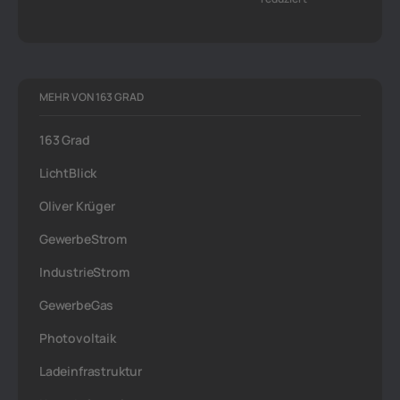
MEHR VON 163 GRAD
163 Grad
LichtBlick
Oliver Krüger
GewerbeStrom
IndustrieStrom
GewerbeGas
Photovoltaik
Ladeinfrastruktur