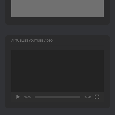
AKTUELLES YOUTUBE VIDEO
Video-
Player
00:00
34:41