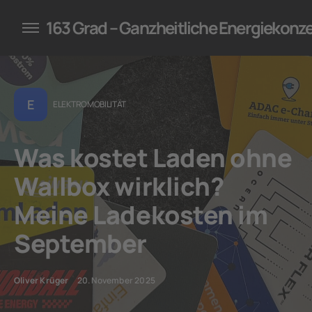
konzepte für Unternehmen
163 Grad – Ganzheitliche Energiekonz
E
ELEKTROMOBILITÄT
Was kostet Laden ohne
Wallbox wirklich?
Meine Ladekosten im
September
Oliver Krüger
20. November 2025