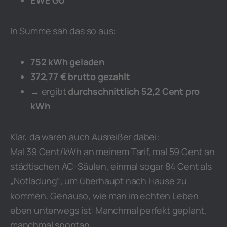
EWE Go
In Summe sah das so aus:
752 kWh geladen
372,77 € brutto gezahlt
→ ergibt
durchschnittlich 52,2 Cent pro
kWh
Klar, da waren auch Ausreißer dabei:
Mal 39 Cent/kWh an meinem Tarif, mal 59 Cent an
städtischen AC-Säulen, einmal sogar 84 Cent als
„Notladung“, um überhaupt nach Hause zu
kommen. Genauso, wie man im echten Leben
eben unterwegs ist: Manchmal perfekt geplant,
manchmal spontan.