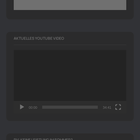
AKTUELLES YOUTUBE VIDEO
Video-
Player
00:00
34:41
PV: KEINE LEISTUNG IM SOMMER?