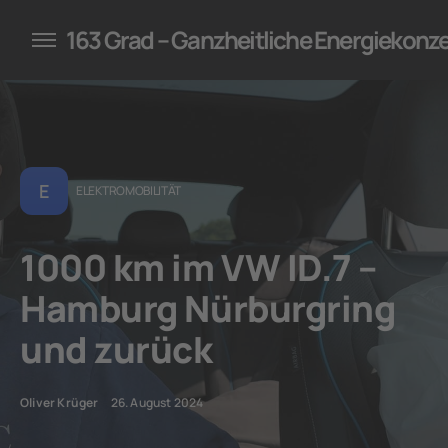
konzepte für Unternehmen
163 Grad – Ganzheitliche Energiekonz
E
ELEKTROMOBILITÄT
1000 km im VW ID.7 –
Hamburg Nürburgring
und zurück
Oliver Krüger
26. August 2024