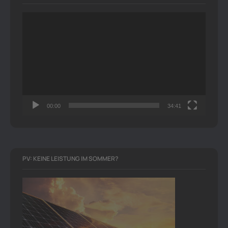
Video-
Player
00:00
34:41
PV: KEINE LEISTUNG IM SOMMER?