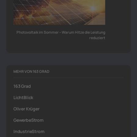
Photovoltaik im Sommer – Warum Hitze die Leistung
reduziert
MEHR VON 163 GRAD
163 Grad
LichtBlick
Oliver Krüger
GewerbeStrom
IndustrieStrom