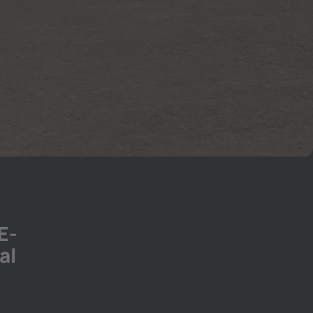
)
E-
al
z