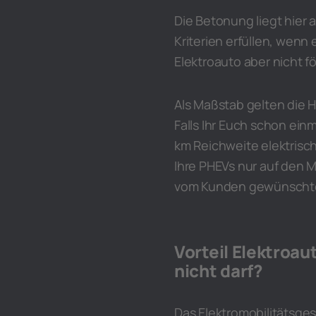
Die Betonung liegt hier 
Kriterien erfüllen, wenn 
Elektroauto aber nicht f
Als Maßstab gelten die 
Falls Ihr Euch schon ein
km Reichweite elektrisch
Ihre PHEVs nur auf den 
vom Kunden gewünschte
Vorteil Elektroau
nicht darf?
Das Elektromobilitätsges