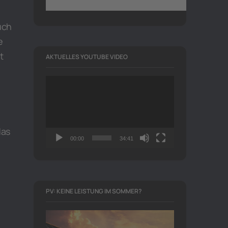
uch
e
t
AKTUELLES YOUTUBE VIDEO
Video-
Player
das
00:00
34:41
PV: KEINE LEISTUNG IM SOMMER?