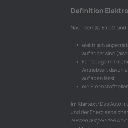
Definition Elektro
Nach dem §2 EmoG sind 
elektrisch angetrie
aufladbar sind (also
Fahrzeuge mit mehr
Antriebsart davon e
aufladen lässt
ein Brennstoffzelle
Im Klartext:
Das Auto mu
und der Energiespeicher,
aussen aufgeladen
werde