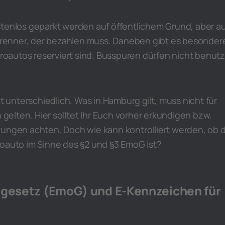
stenlos geparkt werden auf öffentlichem Grund, aber a
erbrenner, der bezahlen muss. Daneben gibt es besonder
ktroautos reserviert sind. Busspuren dürfen nicht benutz
dt unterschiedlich. Was in Hamburg gilt, muss nicht für
elten. Hier solltet Ihr Euch vorher erkundigen bzw.
rungen achten. Doch wie kann kontrolliert werden, ob 
roauto im Sinne des §2 und §3 EmoG ist?
sgesetz (EmoG) und E-Kennzeichen für