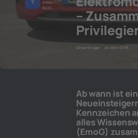
Elektromo
Y
KANAL +
BLOG
– Zusamm
Privilegie
Oliver Krüger
26. März 2018
Ab wann ist ei
Neueinsteigern
Kennzeichen a
alles Wissensw
(EmoG) zusamm