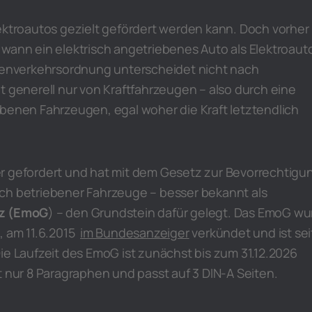
ektroautos gezielt gefördert werden kann. Doch vorher
 wann ein elektrisch angetriebenes Auto als Elektroaut
ssenverkehrsordnung unterscheidet nicht nach
t generell nur von Kraftfahrzeugen – also durch eine
ebenen Fahrzeugen, egal woher die Kraft letztendlich
r gefordert und hat mit dem Gesetz zur Bevorrechtigu
ch betriebener Fahrzeuge – besser bekannt als
z (
EmoG
) – den Grundstein dafür gelegt. Das EmoG w
, am 11.6.2015
im Bundesanzeiger
verkündet und ist sei
ie Laufzeit des EmoG ist zunächst bis zum 31.12.2026
t nur 8 Paragraphen und passt auf 3 DIN-A Seiten.