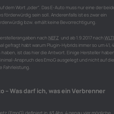
auf dem Wort „oder“. Das E-Auto muss nur eine der bei
es förderwürdig sein soll. Anderenfalls ist es zwar ein
örderwürdig bzw. erhält keine Bevorrechtigung.
Herstellerangaben nach
NEFZ
und ab 1.9.2017 nach
WLT
mal gefragt habt warum Plugin-Hybrids immer so um 41, 
 haben, ist das hier die Antwort. Einige Hersteller habe
Minimal-Anspruch des EmoG ausgelegt und nicht auf di
 Fahrleistung.
to – Was darf ich, was ein Verbrenner
etz (EmoG) definiert in §3 Abs. 4 genau vier mögliche