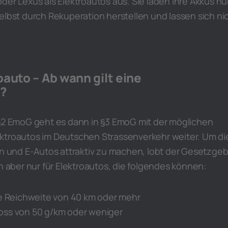
der Lexus als Elektroautos aus. Sie laden Ihre Akkus nu
elbst durch Rekuperation herstellen und lassen sich ni
auto – Ab wann gilt eine
 ?
 §2 EmoG geht es dann in §3 EmoG mit der möglichen
ktroautos im Deutschen Strassenverkehr weiter. Um di
rn und E-Autos attraktiv zu machen, lobt der Gesetzge
en aber nur für Elektroautos, die folgendes können:
he Reichweite von 40 km oder mehr
oss von 50 g/km oder weniger