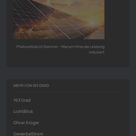
Photovoltaik im Sommer – Warum Hitze die Leistung
reduziert
MEHR VON 163 GRAD
163 Grad
LichtBlick
Oliver Krüger
GewerbeStrom