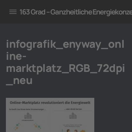
konzepte für Unternehmen
163 Grad – Ganzheitliche Energiekonz
infografik_enyway_onl
ine-
marktplatz_RGB_72dpi
_neu