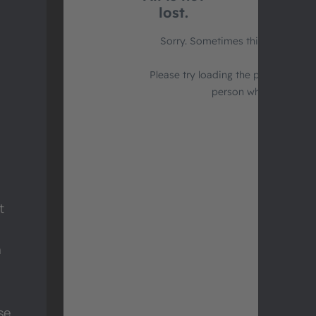
t
h
se