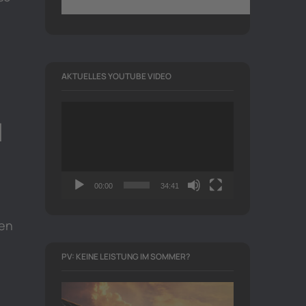
AKTUELLES YOUTUBE VIDEO
Video-
l
Player
00:00
34:41
nen
PV: KEINE LEISTUNG IM SOMMER?