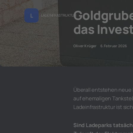
Goldgrube
L
LADEINFRASTRUKTUR
das Inves
Oliver Krüger
6. Februar 2026
Überall entstehen neue
auf ehemaligen Tankstel
Ladeinfrastruktur ist sic
Sind Ladeparks tatsächl