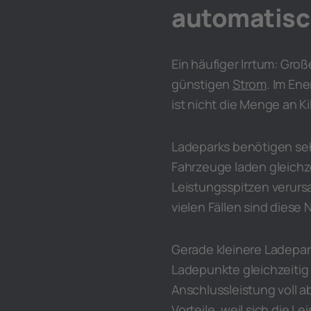
automatisch
Ein häufiger Irrtum: G
günstigen
Strom
. Im En
ist nicht die Menge an 
Ladeparks benötigen seh
Fahrzeuge laden gleichze
Leistungsspitzen verurs
vielen Fällen sind diese 
Gerade kleinere Ladepark
Ladepunkte gleichzeitig
Anschlussleistung voll 
Vorteile, weil sich die Le