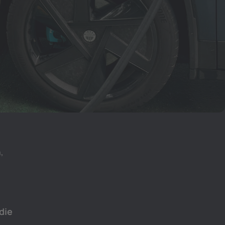
,
die