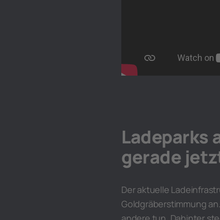
Ladeparks a
gerade jetz
Der aktuelle Ladeinfrast
Goldgräberstimmung an. 
andere tun. Dahinter ste