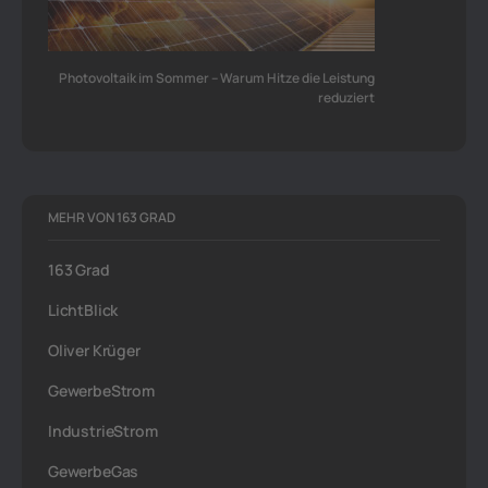
Photovoltaik im Sommer – Warum Hitze die Leistung
reduziert
MEHR VON 163 GRAD
163 Grad
LichtBlick
Oliver Krüger
GewerbeStrom
IndustrieStrom
GewerbeGas