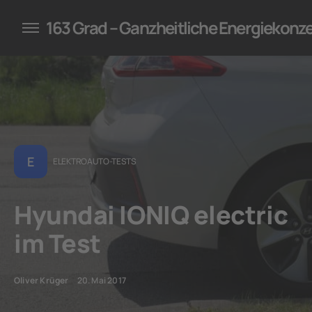
konzepte für Unternehmen
163 Grad – Ganzheitliche Energiekonz
E
ELEKTROAUTO-TESTS
Hyundai IONIQ electric
im Test
Oliver Krüger
20. Mai 2017