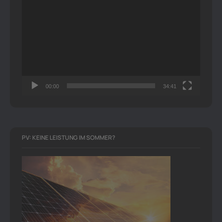
Video-
Player
00:00
34:41
PV: KEINE LEISTUNG IM SOMMER?