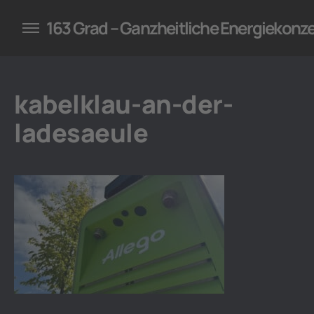
konzepte für Unternehmen
163 Grad – Ganzheitliche Energiekonz
kabelklau-an-der-
ladesaeule