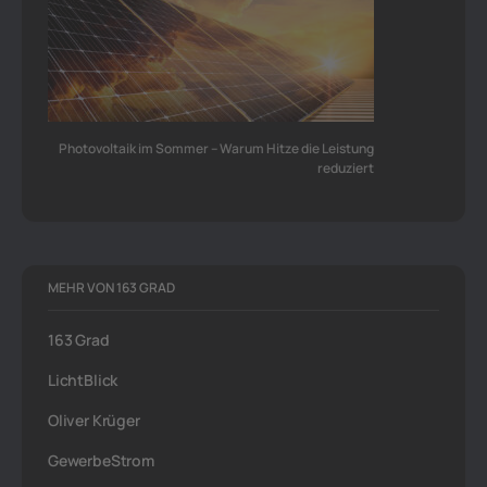
Photovoltaik im Sommer – Warum Hitze die Leistung
reduziert
MEHR VON 163 GRAD
163 Grad
LichtBlick
Oliver Krüger
GewerbeStrom