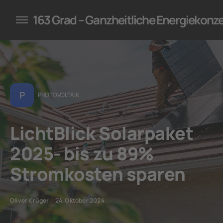
konzepte für Unternehmen
163 Grad – Ganzheitliche Energiekonz
P
PHOTOVOLTAIK
LichtBlick Solarpaket
2025- bis zu 89%
Stromkosten sparen
Oliver Krüger
24. Oktober 2024