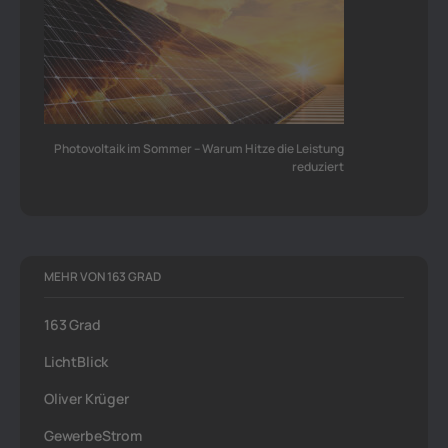
Photovoltaik im Sommer – Warum Hitze die Leistung
reduziert
MEHR VON 163 GRAD
163 Grad
LichtBlick
Oliver Krüger
GewerbeStrom