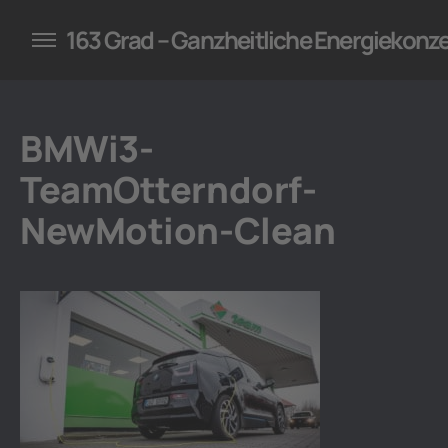
konzepte für Unternehmen
163 Grad – Ganzheitliche Energiekonz
BMWi3-
TeamOtterndorf-
NewMotion-Clean